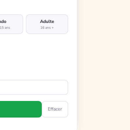
Ado
Adulte
15 ans
16 ans +
Effacer