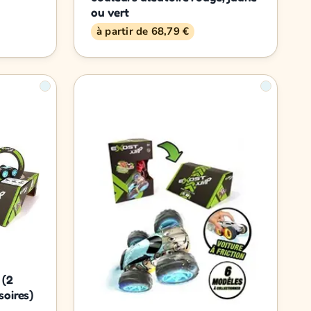
ou vert
à partir de 68,79 €
 (2
soires)