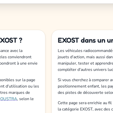
EXOST ?
EXOST dans un uni
sance avec la
Les véhicules radiocommandés
èles conviendront
jouets d'action, mais aussi da
épondront à une envie
manipuler, tester et apprendre 
compléter d'autres univers lud
sponibles sur la page
Si vous cherchez à comparer av
 d'utilisation ou les
positionnement enfant, les p
autres marques de
des pistes de découverte selo
JOUSTRA
, selon le
Cette page sera enrichie au fil
la catégorie EXOST, avec des c