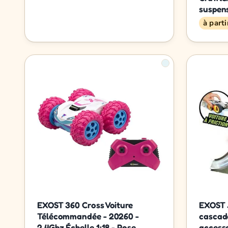
suspens
à part
EXOST 360 Cross Voiture
EXOST 
Télécommandée - 20260 -
cascade
2,4Ghz Échelle 1:18 - Rose
accesso