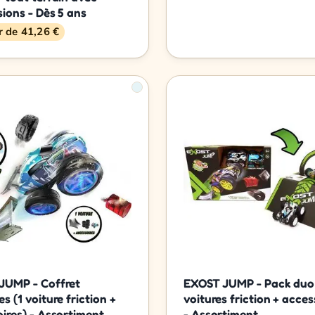
ions - Dès 5 ans
ir de 41,26 €
JUMP - Coffret
EXOST JUMP - Pack duo
s (1 voiture friction +
voitures friction + acces
ires) - Assortiment
- Assortiment