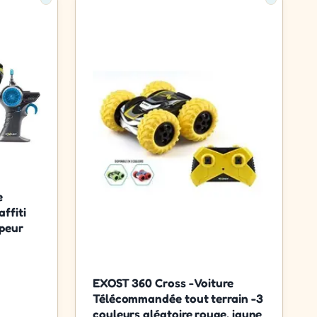
e
ffiti
apeur
EXOST 360 Cross - Voiture
Télécommandée tout terrain -3
couleurs aléatoire rouge, jaune