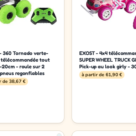
- 360 Tornado verte-
EXOST - 4x4 télécomma
e télécommandée tout
SUPER WHEEL TRUCK GI
 -20cm - roule sur 2
Pick-up au look girly - 
 pneus regonflables
à partir de 61,90 €
ir de 38,67 €