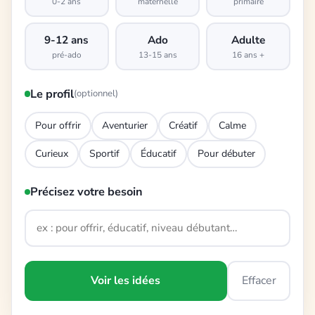
0-2 ans
maternelle
primaire
9-12 ans
Ado
Adulte
pré-ado
13-15 ans
16 ans +
Le profil
(optionnel)
Pour offrir
Aventurier
Créatif
Calme
Curieux
Sportif
Éducatif
Pour débuter
Précisez votre besoin
Voir les idées
Effacer