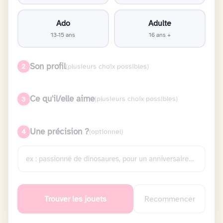
Ado
Adulte
13-15 ans
16 ans +
Son profil
2
(plusieurs choix possibles)
Ce qu'il/elle aime
3
(plusieurs choix possibles)
Une précision ?
4
(optionnel)
Trouver les jouets
Recommencer