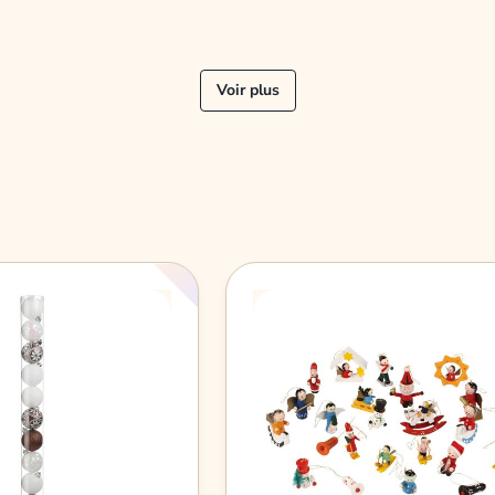
Voir plus
« Précédent
1
2
Suivant »