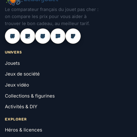
Le comparateur français du jouet pas cher :
on compare les prix pour vous aider à
trouver le bon cadeau, au meilleur tarif.
UNIVERS
Jouets
Jeux de société
Jeux vidéo
Collections & figurines
Activités & DIY
EXPLORER
Héros & licences