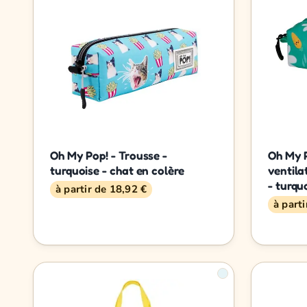
Oh My Pop! - Trousse -
Oh My P
turquoise - chat en colère
ventila
- turqu
à partir de 18,92 €
à part