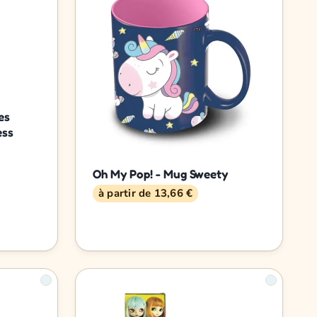
es
ess
Oh My Pop! - Mug Sweety
à partir de 13,66 €