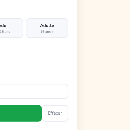
Ado
Adulte
15 ans
16 ans +
Effacer