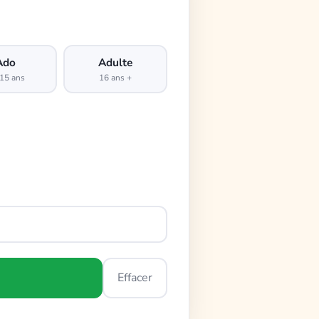
Ado
Adulte
15 ans
16 ans +
Effacer