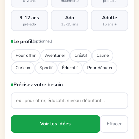
0-2 ans
maternelle
primaire
9-12 ans
Ado
Adulte
pré-ado
13-15 ans
16 ans +
Le profil
(optionnel)
Pour offrir
Aventurier
Créatif
Calme
Curieux
Sportif
Éducatif
Pour débuter
Précisez votre besoin
Voir les idées
Effacer