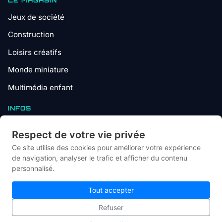
Jeux de société
Construction
Loisirs créatifs
Monde miniature
Multimédia enfant
INFOS
Contact
Respect de votre vie privée
Mentions légales
Ce site utilise des cookies pour améliorer votre expérience
de navigation, analyser le trafic et afficher du contenu
Plan du site
personnalisé.
Gestion des cookies
Tout accepter
Refuser
© 2026 Lebonjouet — Le comparateur français du jouet pas