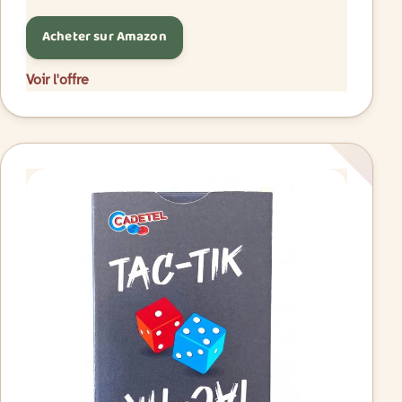
Acheter sur Amazon
Voir l'offre