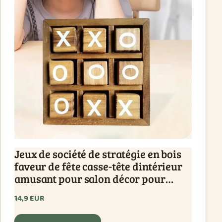
Jeux de société de stratégie en bois
faveur de fête casse-tête dintérieur
amusant pour salon décor pour
enfants et adultes
14,9 EUR