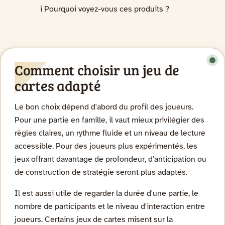
i
Pourquoi voyez-vous ces produits ?
Comment choisir un jeu de
cartes adapté
Le bon choix dépend d'abord du profil des joueurs.
Pour une partie en famille, il vaut mieux privilégier des
règles claires, un rythme fluide et un niveau de lecture
accessible. Pour des joueurs plus expérimentés, les
jeux offrant davantage de profondeur, d'anticipation ou
de construction de stratégie seront plus adaptés.
Il est aussi utile de regarder la durée d'une partie, le
nombre de participants et le niveau d'interaction entre
joueurs. Certains jeux de cartes misent sur la