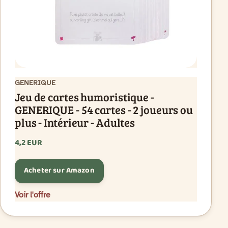
GENERIQUE
Jeu de cartes humoristique -
GENERIQUE - 54 cartes - 2 joueurs ou
plus - Intérieur - Adultes
4,2 EUR
Acheter sur Amazon
Voir l'offre