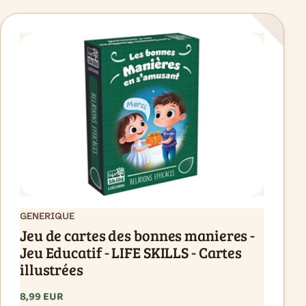
GENERIQUE
Jeu de cartes des bonnes manieres -
Jeu Educatif - LIFE SKILLS - Cartes
illustrées
8,99 EUR