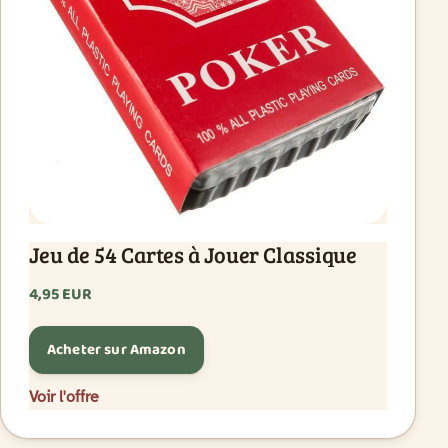
Jeu de 54 Cartes à Jouer Classique
4,95 EUR
Acheter sur Amazon
Voir l'offre