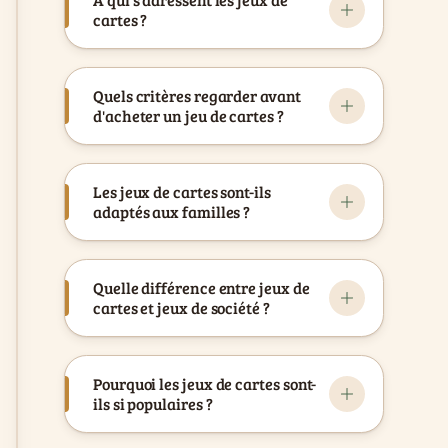
cartes ?
Quels critères regarder avant
d'acheter un jeu de cartes ?
Les jeux de cartes sont-ils
adaptés aux familles ?
Quelle différence entre jeux de
cartes et jeux de société ?
Pourquoi les jeux de cartes sont-
ils si populaires ?