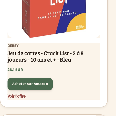
DEBSY
Jeu de cartes - Crack List - 2 à 8
joueurs - 10 ans et + - Bleu
26,1 EUR
Acheter sur Amazon
Voir l'offre