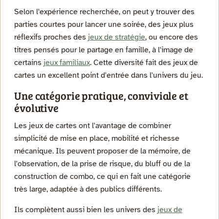
Selon l'expérience recherchée, on peut y trouver des
parties courtes pour lancer une soirée, des jeux plus
réflexifs proches des
jeux de stratégie
, ou encore des
titres pensés pour le partage en famille, à l'image de
certains
jeux familiaux
. Cette diversité fait des jeux de
cartes un excellent point d'entrée dans l'univers du jeu.
Une catégorie pratique, conviviale et
évolutive
Les jeux de cartes ont l'avantage de combiner
simplicité de mise en place, mobilité et richesse
mécanique. Ils peuvent proposer de la mémoire, de
l'observation, de la prise de risque, du bluff ou de la
construction de combo, ce qui en fait une catégorie
très large, adaptée à des publics différents.
Ils complètent aussi bien les univers des
jeux de