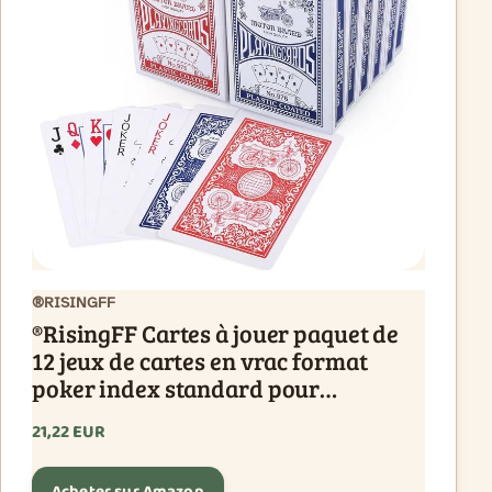
®RISINGFF
®RisingFF Cartes à jouer paquet de
12 jeux de cartes en vrac format
poker index standard pour
blackjack euchre et canasta
21,22 EUR