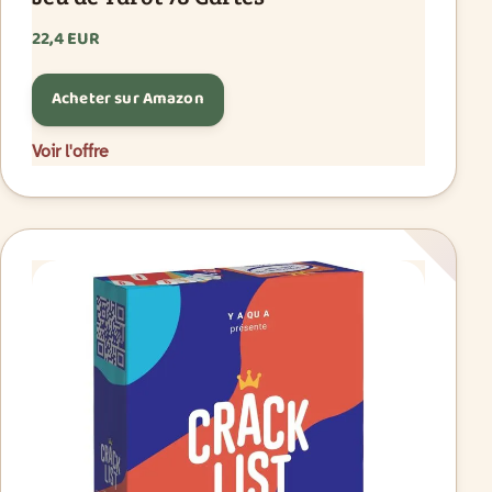
22,4 EUR
Acheter sur Amazon
Voir l'offre