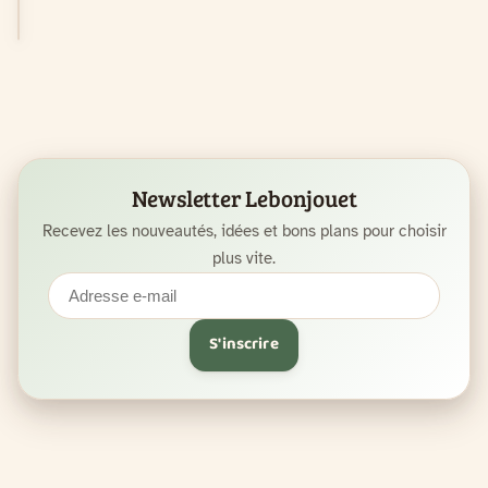
Newsletter Lebonjouet
Recevez les nouveautés, idées et bons plans pour choisir
plus vite.
Adresse
e-
S'inscrire
mail