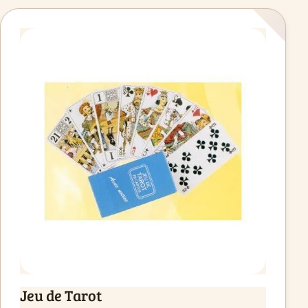
Jeu de Tarot