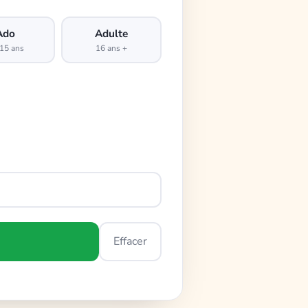
Ado
Adulte
15 ans
16 ans +
Effacer