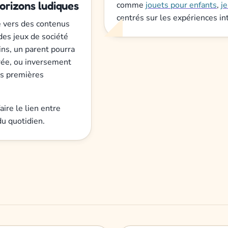
horizons ludiques
comme
jouets pour enfants
,
j
centrés sur les expériences in
e vers des contenus
des jeux de société
ins, un parent pourra
urée, ou inversement
es premières
aire le lien entre
du quotidien.