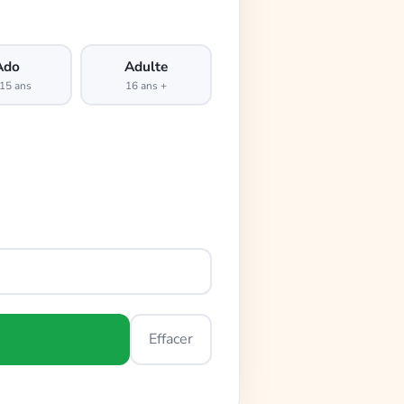
Ado
Adulte
15 ans
16 ans +
Effacer