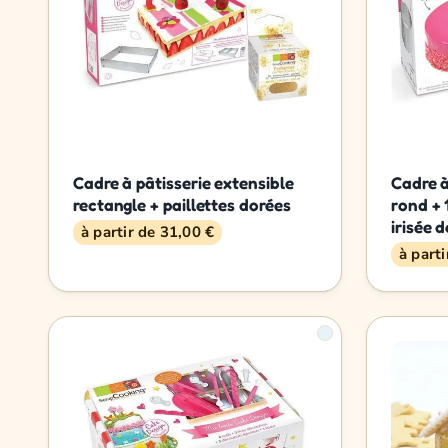
Cadre à pâtisserie extensible
Cadre à
rectangle + paillettes dorées
rond + 
irisée 
à partir de 31,00 €
à part