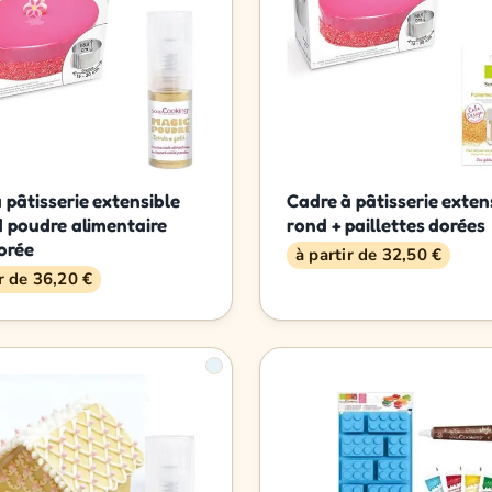
 pâtisserie extensible
Cadre à pâtisserie exten
1 poudre alimentaire
rond + paillettes dorées
dorée
à partir de 32,50 €
ir de 36,20 €