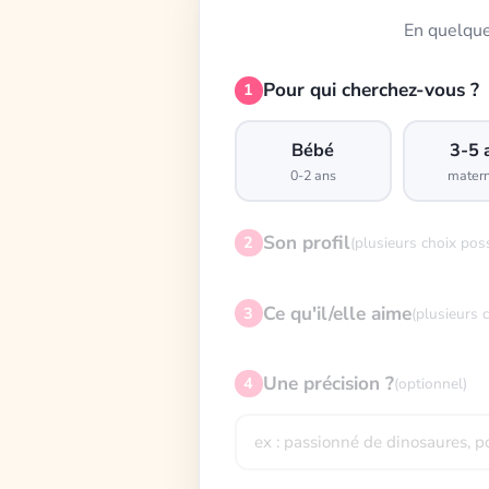
En quelque
Pour qui cherchez-vous ?
1
Bébé
3-5 
0-2 ans
matern
Son profil
2
(plusieurs choix pos
Ce qu'il/elle aime
3
(plusieurs 
Une précision ?
4
(optionnel)