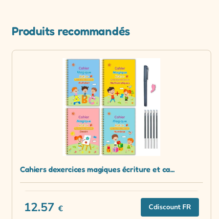
Produits recommandés
Cahiers dexercices magiques écriture et ca...
12.57
Cdiscount FR
€