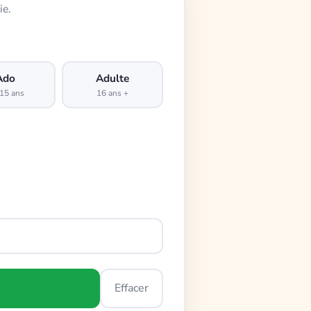
ie.
Ado
Adulte
15 ans
16 ans +
Effacer