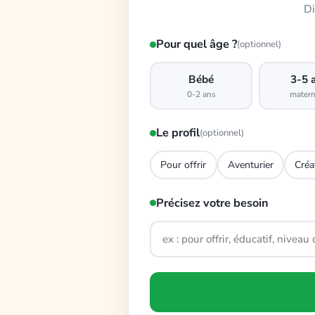
Di
Pour quel âge ?
(optionnel)
Bébé
3-5 
0-2 ans
matern
Le profil
(optionnel)
Pour offrir
Aventurier
Créa
Précisez votre besoin