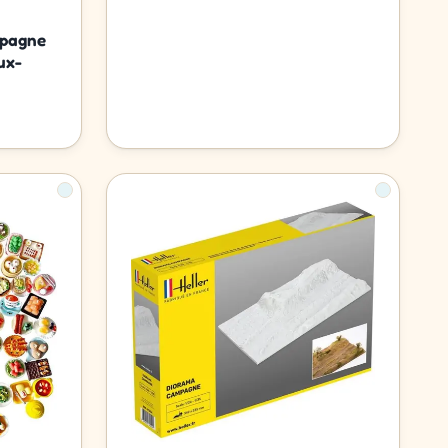
mpagne
ux-