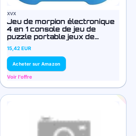
XVX
Jeu de morpion électronique
4 en 1 console de jeu de
puzzle portable jeux de
société éducatifs jeux de
15,42 EUR
stratégie (bleu)
Acheter sur Amazon
Voir l'offre