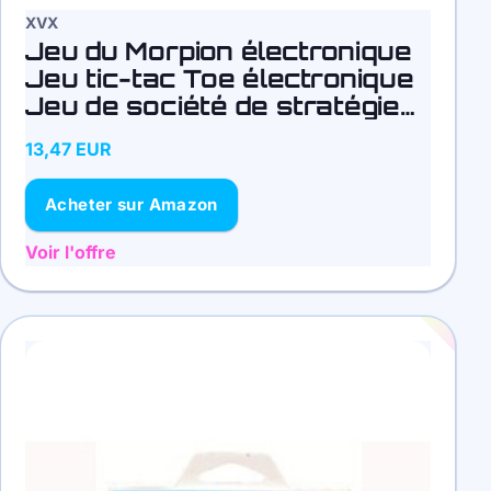
XVX
Jeu du Morpion électronique
Jeu tic-tac Toe électronique
Jeu de société de stratégie
numérique Jeux De Société
13,47 EUR
pour Les Familles
Acheter sur Amazon
Voir l'offre