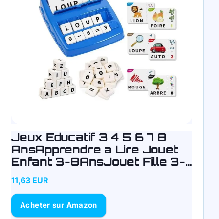
Jeux Educatif 3 4 5 6 7 8
AnsApprendre a Lire Jouet
Enfant 3-8AnsJouet Fille 3-
8 Ans Cadeau Fille 3-8
11,63 EUR
AnsApprendre a Lire Jeu
Acheter sur Amazon