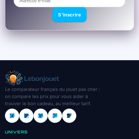
e-
mail
S'inscrire
Le comparateur français du jouet pas cher :
on compare les prix pour vous aider à
trouver le bon cadeau, au meilleur tarif.
UNIVERS