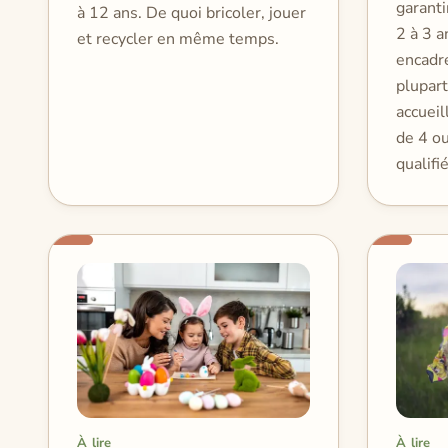
garanti
à 12 ans. De quoi bricoler, jouer
2 à 3 a
et recycler en même temps.
encadré
plupart
accueil
de 4 o
qualifi
À lire
À lire