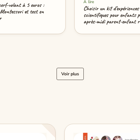
À lire
cerf-volant à 5 euros :
Choisir un kit d’expériences
 Montessori et test en
scientifiques pour enfants 
r
après-midi parent-enfant r
Voir plus
…
« Précédent
1
2
3
6
Suivant »