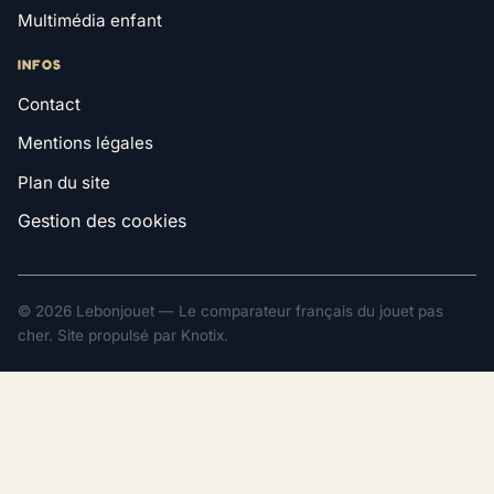
Multimédia enfant
INFOS
Contact
Mentions légales
Plan du site
Gestion des cookies
© 2026 Lebonjouet — Le comparateur français du jouet pas
cher. Site propulsé par
Knotix
.