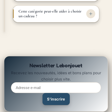
Cette catégorie peut-elle aider à choisir
un cadeau ?
Newsletter Lebonjouet
Recevez les nouveautés, idées et bons plans pour
choisir plus vite.
Adresse
e-
mail
S'inscrire