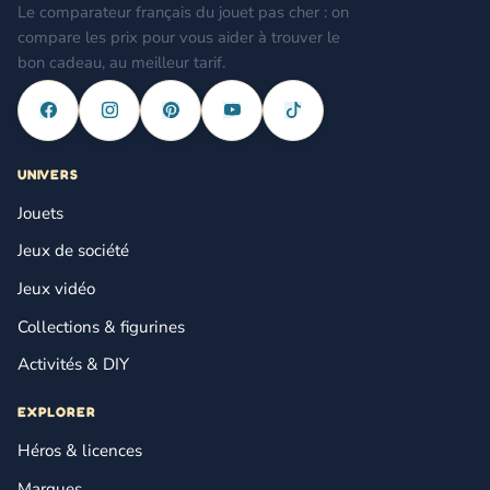
Le comparateur français du jouet pas cher : on
compare les prix pour vous aider à trouver le
bon cadeau, au meilleur tarif.
UNIVERS
Jouets
Jeux de société
Jeux vidéo
Collections & figurines
Activités & DIY
EXPLORER
Héros & licences
Marques