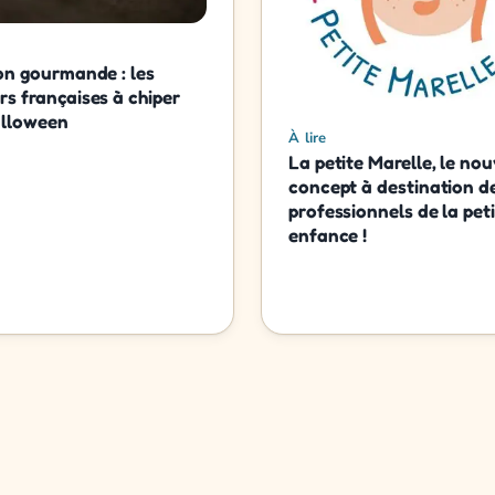
on gourmande : les
s françaises à chiper
alloween
À lire
La petite Marelle, le no
concept à destination d
professionnels de la pet
enfance !