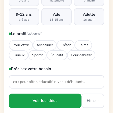
0-2 ans
maternelle
primaire
9-12 ans
Ado
Adulte
pré-ado
13-15 ans
16 ans +
Le profil
(optionnel)
Pour offrir
Aventurier
Créatif
Calme
Curieux
Sportif
Éducatif
Pour débuter
Précisez votre besoin
Voir les idées
Effacer