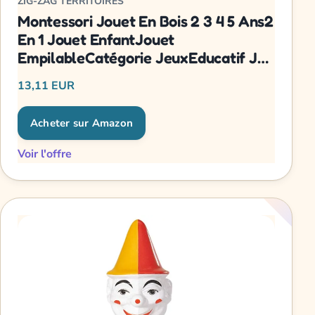
ZIG-ZAG TERRITOIRES
Montessori Jouet En Bois 2 3 4 5 Ans2
En 1 Jouet EnfantJouet
EmpilableCatégorie JeuxEducatif Jeu
Pour Bébé EnfantDévelopper L
13,11 EUR
Acheter sur Amazon
Voir l'offre