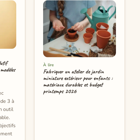
utif
À lire
 modèles
Fabriquer un atelier de jardin
miniature extérieur pour enfants :
matériaux durables et budget
printemps 2026
ec
 de 3 à
 outil
able.
bjectifs
ement