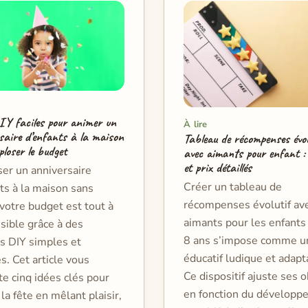
IY faciles pour animer un
À lire
saire d’enfants à la maison
Tableau de récompenses évol
loser le budget
avec aimants pour enfant :
et prix détaillés
er un anniversaire
Créer un tableau de
ts à la maison sans
récompenses évolutif av
votre budget est tout à
aimants pour les enfants
ssible grâce à des
8 ans s’impose comme un
és DIY simples et
éducatif ludique et adapt
es. Cet article vous
Ce dispositif ajuste ses o
e cinq idées clés pour
en fonction du développ
la fête en mêlant plaisir,