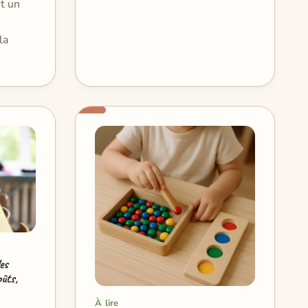
nt un
la
es
oûts,
À lire