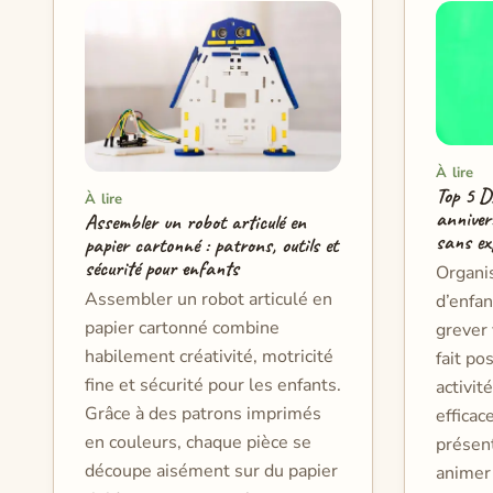
À lire
Top 5 D
À lire
anniver
Assembler un robot articulé en
sans exp
papier cartonné : patrons, outils et
sécurité pour enfants
Organis
Assembler un robot articulé en
d’enfan
papier cartonné combine
grever 
habilement créativité, motricité
fait po
fine et sécurité pour les enfants.
activit
Grâce à des patrons imprimés
efficac
en couleurs, chaque pièce se
présent
découpe aisément sur du papier
animer 