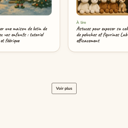
À lire
er une maison de lutin de
Astuces pour exposer sa coll
c vos enfants : tutoriel
de peluches et figurines La
et féérique
efficacement
Voir plus
« Précédent
1
2
3
Suivant »