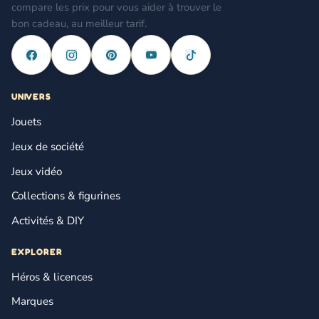
compare les prix pour vous aider à trouver le
bon cadeau, au meilleur tarif.
UNIVERS
Jouets
Jeux de société
Jeux vidéo
Collections & figurines
Activités & DIY
EXPLORER
Héros & licences
Marques