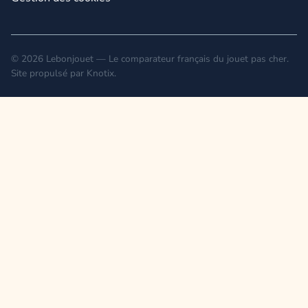
© 2026 Lebonjouet — Le comparateur français du jouet pas cher.
Site propulsé par
Knotix
.