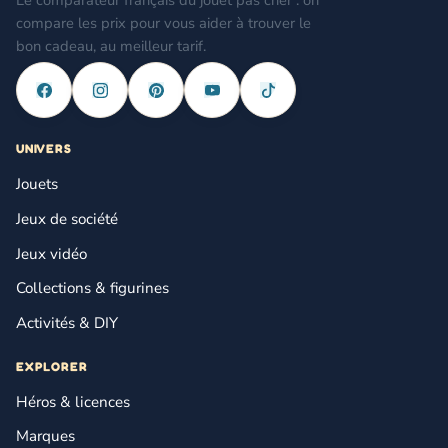
Le comparateur français du jouet pas cher : on
compare les prix pour vous aider à trouver le
bon cadeau, au meilleur tarif.
UNIVERS
Jouets
Jeux de société
Jeux vidéo
Collections & figurines
Activités & DIY
EXPLORER
Héros & licences
Marques