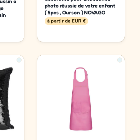
ussin à
photo réussie de votre enfant
ge
( 5pcs , Ourson ) NOVAGO
sin
à partir de EUR €