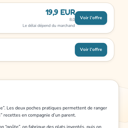
19,9 EUR
Voir l'offre
8,0
Le délai dépend du marchand
Voir l'offre
sine”. Les deux poches pratiques permettent de ranger
s” recettes en compagnie d’un parent.
on “goûte”, on fabrique des plats inventés, puis on