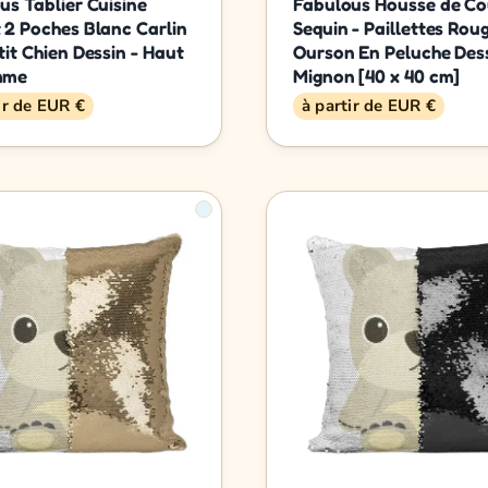
us Tablier Cuisine
Fabulous Housse de Co
 2 Poches Blanc Carlin
Sequin - Paillettes Rou
tit Chien Dessin - Haut
Ourson En Peluche Des
mme
Mignon [40 x 40 cm]
ir de EUR €
à partir de EUR €