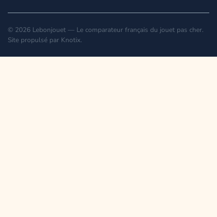
© 2026 Lebonjouet — Le comparateur français du jouet pas cher.
Site propulsé par
Knotix
.