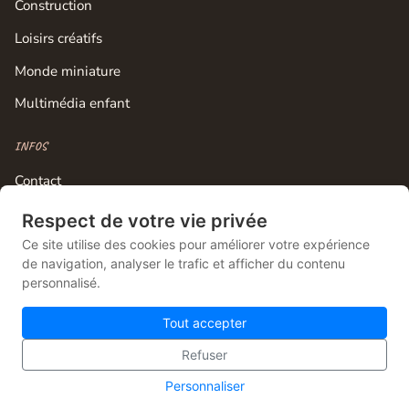
Construction
Loisirs créatifs
Monde miniature
Multimédia enfant
INFOS
Contact
Mentions légales
Respect de votre vie privée
Ce site utilise des cookies pour améliorer votre expérience
Plan du site
de navigation, analyser le trafic et afficher du contenu
Gestion des cookies
personnalisé.
Tout accepter
Refuser
© 2026 Lebonjouet — Le comparateur français du jouet pas cher.
Site propulsé par
Knotix
.
Personnaliser