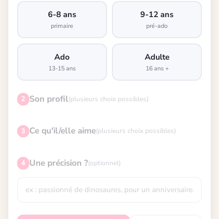
6-8 ans
9-12 ans
primaire
pré-ado
Ado
Adulte
13-15 ans
16 ans +
Son profil
2
(plusieurs choix possibles)
Ce qu'il/elle aime
3
(plusieurs choix possibles)
Une précision ?
4
(optionnel)