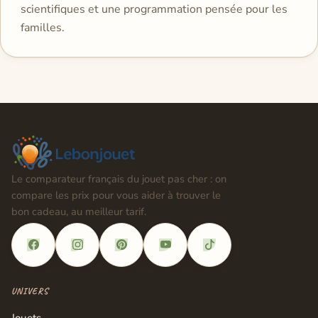
scientifiques et une programmation pensée pour les
familles.
Le comparateur français du jouet pas cher : on
compare les prix pour vous aider à trouver le
bon cadeau, au meilleur tarif.
UNIVERS
Jouets