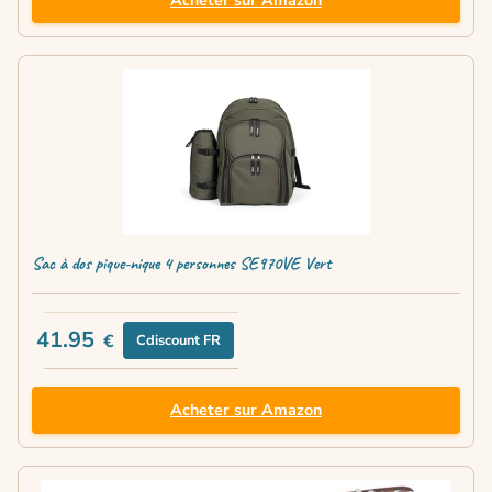
Sac à dos pique-nique 4 personnes SE970VE Vert
41.95
€
Cdiscount FR
Acheter sur Amazon