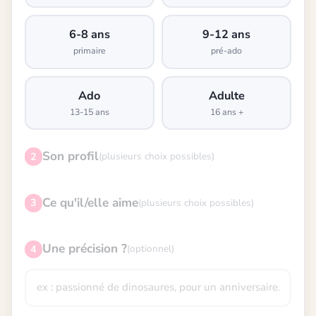
6-8 ans
9-12 ans
primaire
pré-ado
Ado
Adulte
13-15 ans
16 ans +
Son profil
2
(plusieurs choix possibles)
Ce qu'il/elle aime
3
(plusieurs choix possibles)
Une précision ?
4
(optionnel)