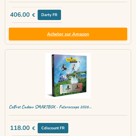
406.00
€
Darty FR
Acheter sur Amazon
Coffret Cadeau SMARTBOX - Futuroscope 2026...
118.00
€
Cdiscount FR