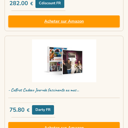
282.00
€
Cdiscount FR
Acheter sur Amazon
- Coffret Cadeau Journée fascinante au mus...
75.80
€
Darty FR
Acheter sur Amazon