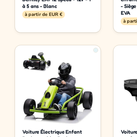
à 5 ans - Blanc
- Siège
EVA
à partir de EUR €
à part
Voiture Électrique Enfant
Voitur