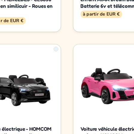
 en similicuir - Roues en
Batterie 6v et téléco
à partir de EUR €
ir de EUR €
e électrique - HOMCOM
Voiture véhicule électr