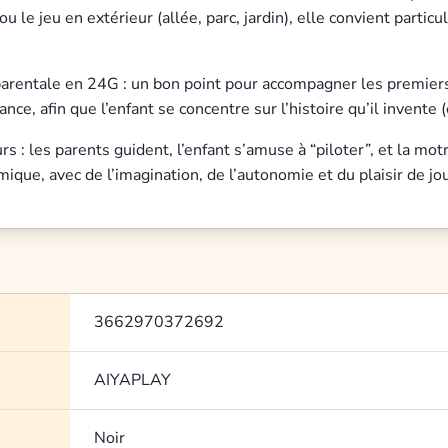
 le jeu en extérieur (allée, parc, jardin), elle convient partic
entale en 24G : un bon point pour accompagner les premiers tr
e, afin que l’enfant se concentre sur l’histoire qu’il invente (c
urs : les parents guident, l’enfant s’amuse à “piloter”, et la 
ue, avec de l’imagination, de l’autonomie et du plaisir de j
3662970372692
AIYAPLAY
Noir