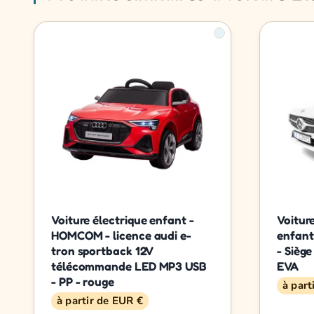
Voiture électrique enfant -
Voitur
HOMCOM - licence audi e-
enfant
tron sportback 12V
- Siège
télécommande LED MP3 USB
EVA
- PP - rouge
à part
à partir de EUR €