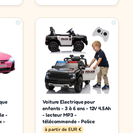
ique
Voiture Electrique pour
enfants - 3 à 6 ans - 12V 4.5Ah
e -
- lecteur MP3 -
x -
télécommande - Police
à partir de EUR €