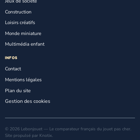
Jeux de société
Construction
Loisirs créatifs
Monde miniature
Multimédia enfant
INFOS
Contact
Mentions légales
Plan du site
Gestion des cookies
© 2026 Lebonjouet — Le comparateur français du jouet pas cher.
Site propulsé par
Knotix
.