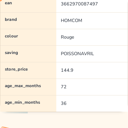
ean
3662970087497
brand
HOMCOM
colour
Rouge
saving
POISSONAVRIL
store_price
144.9
age_max_months
72
age_min_months
36