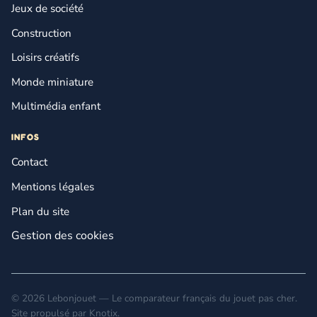
Jeux de société
Construction
Loisirs créatifs
Monde miniature
Multimédia enfant
INFOS
Contact
Mentions légales
Plan du site
Gestion des cookies
© 2026 Lebonjouet — Le comparateur français du jouet pas cher.
Site propulsé par
Knotix
.