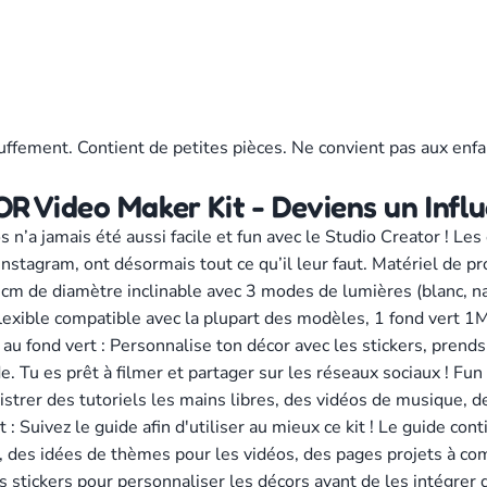
uffement. Contient de petites pièces. Ne convient pas aux enfa
 Video Maker Kit - Deviens un Influ
 n’a jamais été aussi facile et fun avec le Studio Creator ! Les
stagram, ont désormais tout ce qu’il leur faut. Matériel de pro
cm de diamètre inclinable avec 3 modes de lumières (blanc, n
flexible compatible avec la plupart des modèles, 1 fond vert 1
u fond vert : Personnalise ton décor avec les stickers, prends-
. Tu es prêt à filmer et partager sur les réseaux sociaux ! Fun 
istrer des tutoriels les mains libres, des vidéos de musique, d
 : Suivez le guide afin d'utiliser au mieux ce kit ! Le guide con
 des idées de thèmes pour les vidéos, des pages projets à com
stickers pour personnaliser les décors avant de les intégrer d