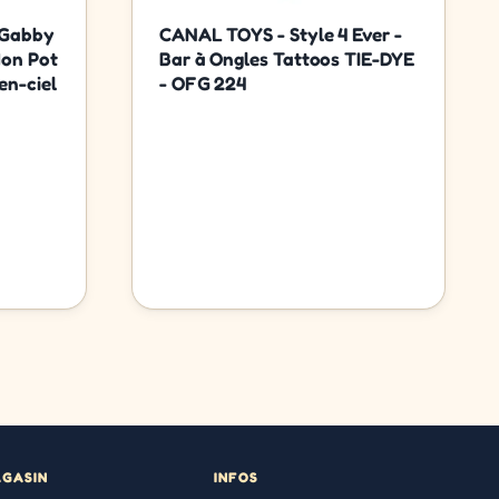
 Gabby
CANAL TOYS - Style 4 Ever -
Mon Pot
Bar à Ongles Tattoos TIE-DYE
en-ciel
- OFG 224
AGASIN
INFOS