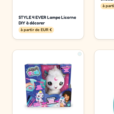
à part
STYLE 4 EVER Lampe Licorne
DIY à décorer
à partir de EUR €