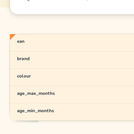
ean
brand
colour
age_max_months
age_min_months