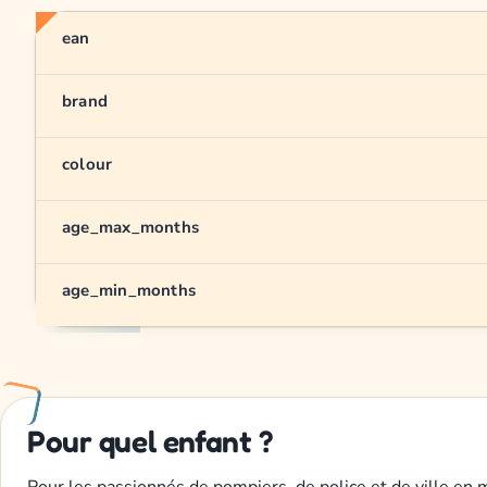
ean
brand
colour
age_max_months
age_min_months
Pour quel enfant ?
Pour les passionnés de pompiers, de police et de ville en