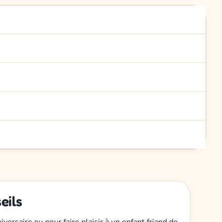
eils
versaire ou pour faire plaisir à un enfant friand de