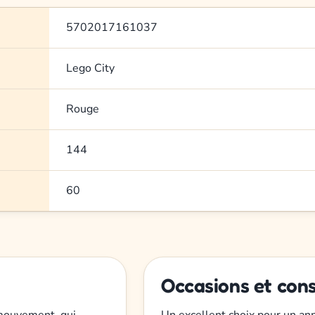
5702017161037
Lego City
Rouge
144
60
Occasions et cons
 mouvement, qui
Un excellent choix pour un anni