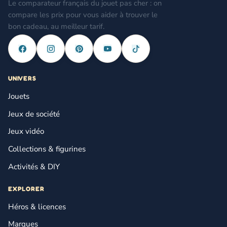
Le comparateur français du jouet pas cher : on
compare les prix pour vous aider à trouver le
bon cadeau, au meilleur tarif.
UNIVERS
Jouets
Jeux de société
Jeux vidéo
Collections & figurines
Activités & DIY
EXPLORER
Héros & licences
Marques