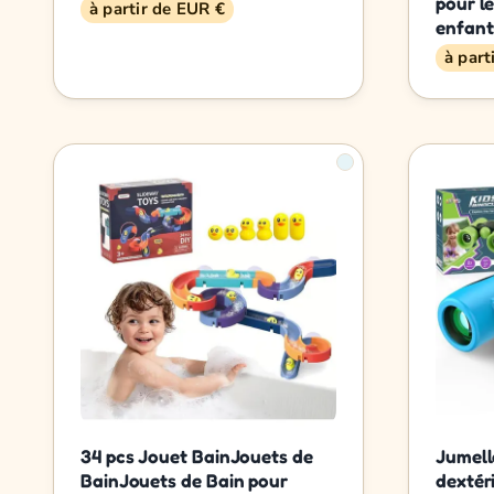
pour l
à partir de EUR €
enfant
à part
34 pcs Jouet BainJouets de
Jumell
BainJouets de Bain pour
dextér