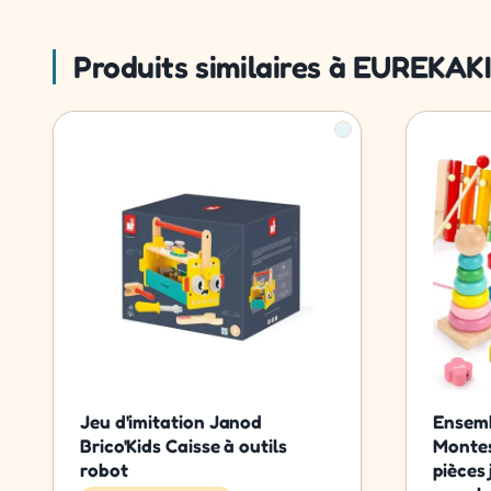
Produits similaires à EUREKAKI
Jeu d'imitation Janod
Ensemb
Brico'Kids Caisse à outils
Montes
robot
pièces