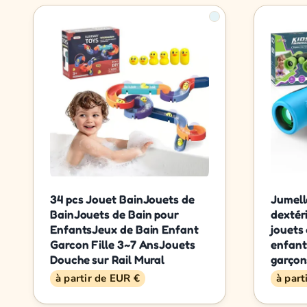
34 pcs Jouet BainJouets de
Jumell
BainJouets de Bain pour
dextér
EnfantsJeux de Bain Enfant
jouets
Garcon Fille 3~7 AnsJouets
enfants
Douche sur Rail Mural
garçon
à partir de EUR €
à part