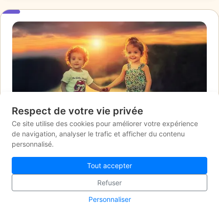
Respect de votre vie privée
Ce site utilise des cookies pour améliorer votre expérience
de navigation, analyser le trafic et afficher du contenu
personnalisé.
À lire
Tout accepter
"LES ÉMOTIONS DANS L'ART... QUELLE HISTOIRE !
KLIMT - LES BOULEAUX 5. COLÈRE
Refuser
Personnaliser