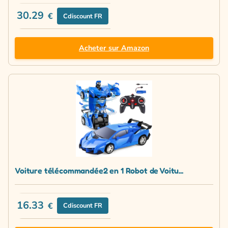
30.29
€
Cdiscount FR
Acheter sur Amazon
Voiture télécommandée2 en 1 Robot de Voitu...
16.33
€
Cdiscount FR