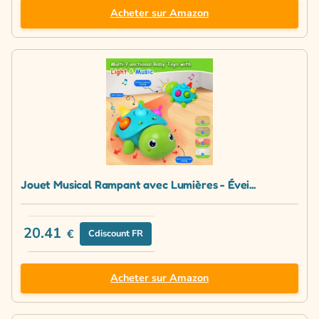
Acheter sur Amazon
Jouet Musical Rampant avec Lumières - Évei...
20.41
€
Cdiscount FR
Acheter sur Amazon