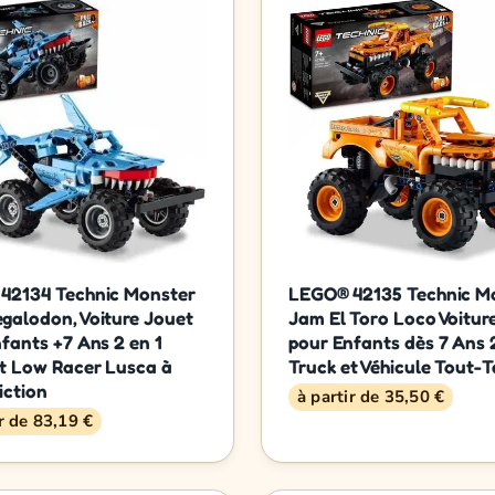
42134 Technic Monster
LEGO® 42135 Technic M
galodon, Voiture Jouet
Jam El Toro Loco Voitur
fants +7 Ans 2 en 1
pour Enfants dès 7 Ans 2
et Low Racer Lusca à
Truck et Véhicule Tout-T
iction
à partir de 35,50 €
ir de 83,19 €