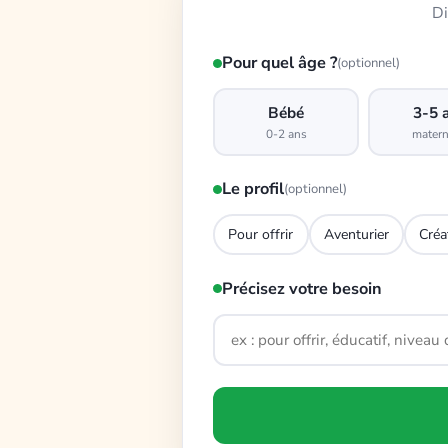
Di
Pour quel âge ?
(optionnel)
Bébé
3-5 
0-2 ans
matern
Le profil
(optionnel)
Pour offrir
Aventurier
Créa
Précisez votre besoin