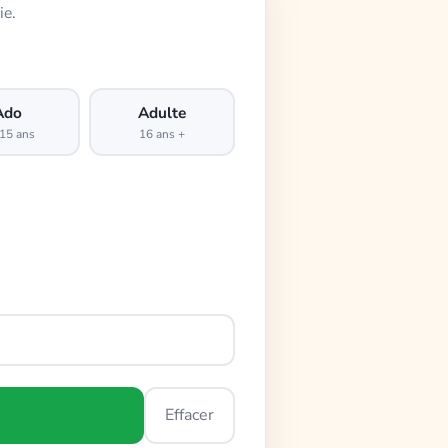
ie.
Ado
Adulte
15 ans
16 ans +
Effacer