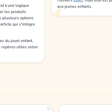
l'univers
jouet
, mais elle est 
nd à une logique
aux jeunes enfants.
er les produits
e plusieurs options
rticle qui s'intègre
es du jouet enfant,
s repères utiles selon