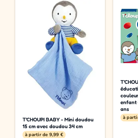
T'CHOUP
éducati
couleur
enfant 
ans
à part
T'CHOUPI BABY - Mini doudou
15 cm avec doudou 34 cm
à partir de 9,99 €