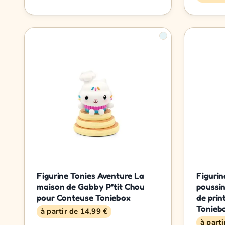
Figurine Tonies Aventure La
Figurin
maison de Gabby P''tit Chou
poussin
pour Conteuse Toniebox
de pri
Tonieb
à partir de 14,99 €
à part