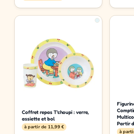
Figurin
Comptin
Coffret repas T'choupi : verre,
Multico
assiette et bol
Partir 
à partir de 11,99 €
à part