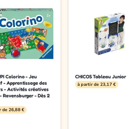
I Colorino - Jeu
CHICOS Tableau Junior
f - Apprentissage des
à partir de 23,17 €
s - Activités créatives
- Ravensburger - Dès 2
ir de 26,88 €