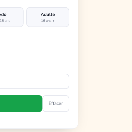
Ado
Adulte
15 ans
16 ans +
Effacer