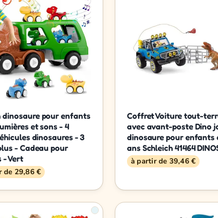
 dinosaure pour enfants
Coffret Voiture tout-ter
lumières et sons - 4
avec avant-poste Dino j
véhicules dinosaures - 3
dinosaure pour enfants 
plus - Cadeau pour
ans Schleich 41464 DIN
 - Vert
à partir de 39,46 €
ir de 29,86 €