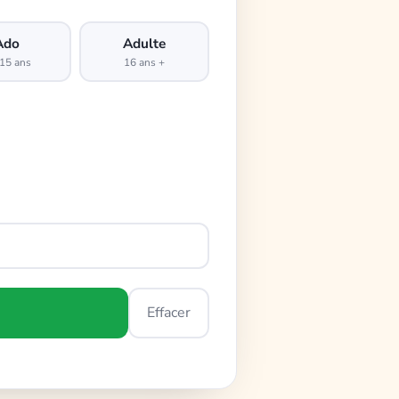
Ado
Adulte
15 ans
16 ans +
Effacer