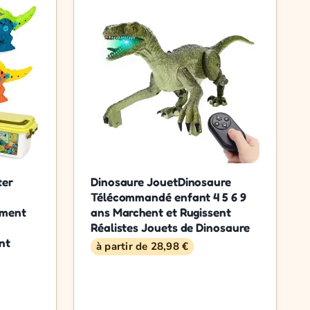
ter
Dinosaure JouetDinosaure
Télécommandé enfant 4 5 6 9
ement
ans Marchent et Rugissent
Réalistes Jouets de Dinosaure
nt
à partir de 28,98 €