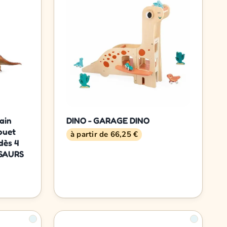
rain
DINO - GARAGE DINO
ouet
à partir de 66,25 €
dès 4
OSAURS