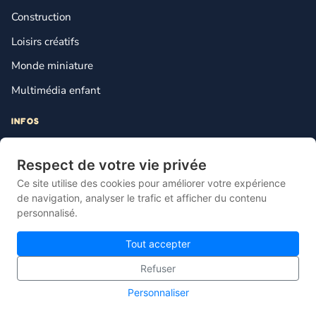
Construction
Loisirs créatifs
Monde miniature
Multimédia enfant
INFOS
Contact
Respect de votre vie privée
Mentions légales
Ce site utilise des cookies pour améliorer votre expérience
Plan du site
de navigation, analyser le trafic et afficher du contenu
personnalisé.
Gestion des cookies
Tout accepter
Refuser
© 2026 Lebonjouet — Le comparateur français du jouet pas cher.
Personnaliser
Site propulsé par
Knotix
.