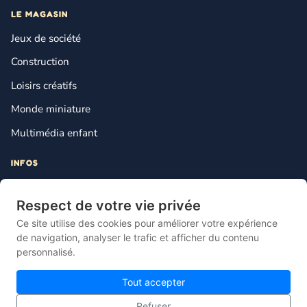
LE MAGASIN
Jeux de société
Construction
Loisirs créatifs
Monde miniature
Multimédia enfant
INFOS
Contact
Respect de votre vie privée
Mentions légales
Ce site utilise des cookies pour améliorer votre expérience
Plan du site
de navigation, analyser le trafic et afficher du contenu
personnalisé.
Gestion des cookies
Tout accepter
Refuser