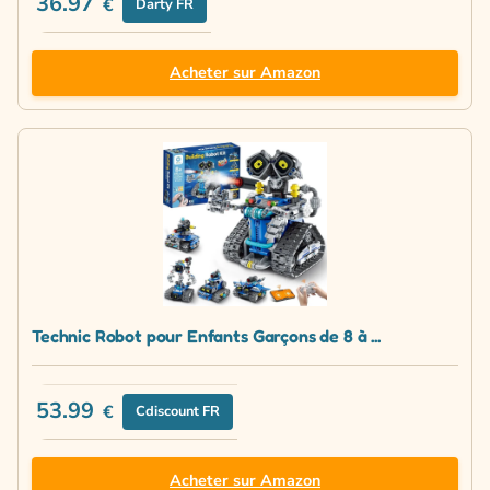
36.97
€
Darty FR
Acheter sur Amazon
Technic Robot pour Enfants Garçons de 8 à ...
53.99
€
Cdiscount FR
Acheter sur Amazon