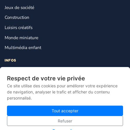
Jeux de société
Construction
Loisirs créatifs
Monde miniature
Multimédia enfant
INFOS
Contact
Respect de votre vie privée
Mentions légales
Ce site utilise des cookies pour améliorer votre expérience
Plan du site
de navigation, analyser le trafic et afficher du contenu
personnalisé.
Gestion des cookies
Tout accepter
Refuser
© 2026 Lebonjouet — Le comparateur français du jouet pas cher.