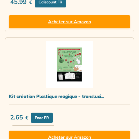
45.99
€
Cdiscount FR
Acheter sur Amazon
Kit création Plastique magique - transluci...
2.65
€
Fnac FR
Acheter sur Amazon