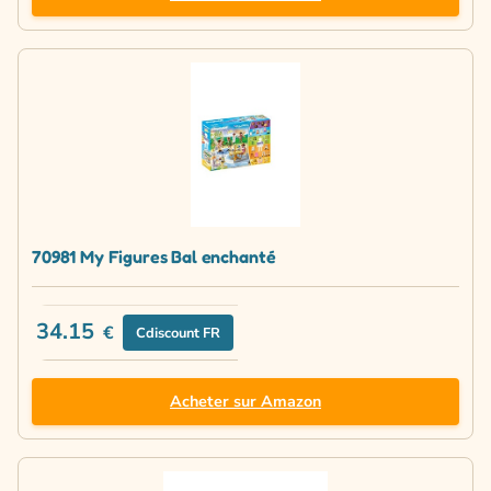
70981 My Figures Bal enchanté
34.15
€
Cdiscount FR
Acheter sur Amazon