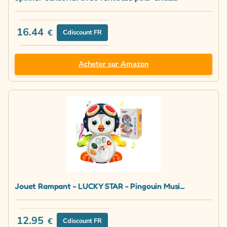
16.44
€
Cdiscount FR
Acheter sur Amazon
Jouet Rampant - LUCKY STAR - Pingouin Musi...
12.95
€
Cdiscount FR