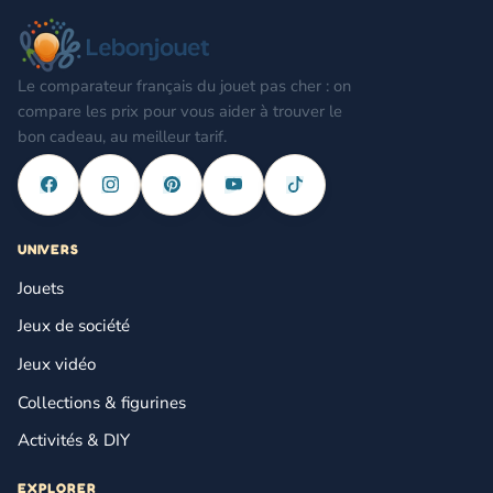
Le comparateur français du jouet pas cher : on
compare les prix pour vous aider à trouver le
bon cadeau, au meilleur tarif.
UNIVERS
Jouets
Jeux de société
Jeux vidéo
Collections & figurines
Activités & DIY
EXPLORER