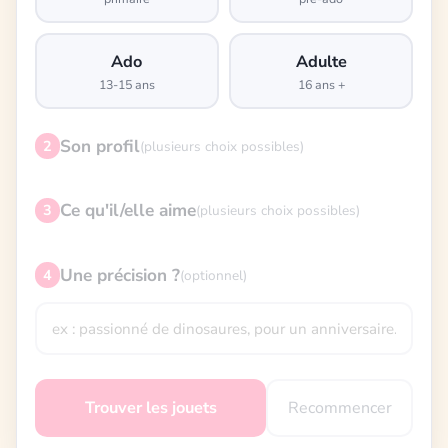
Ado
Adulte
13-15 ans
16 ans +
Son profil
2
(plusieurs choix possibles)
Ce qu'il/elle aime
3
(plusieurs choix possibles)
Une précision ?
4
(optionnel)
Recommencer
Trouver les jouets