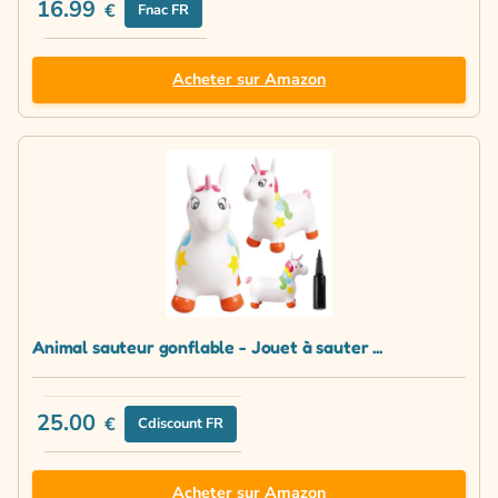
16.99
€
Fnac FR
Acheter sur Amazon
Animal sauteur gonflable - Jouet à sauter ...
25.00
€
Cdiscount FR
Acheter sur Amazon