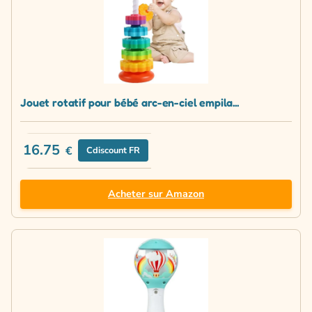
Jouet rotatif pour bébé arc-en-ciel empila...
16.75
€
Cdiscount FR
Acheter sur Amazon