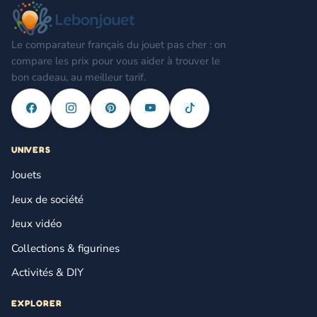
Le comparateur français du jouet pas cher : on
compare les prix pour vous aider à trouver le
bon cadeau, au meilleur tarif.
UNIVERS
Jouets
Jeux de société
Jeux vidéo
Collections & figurines
Activités & DIY
EXPLORER