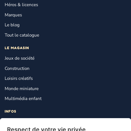
Héros & licences
Marques
Le blog
Tout le catalogue
LE MAGASIN
Jeux de société
Construction
Loisirs créatifs
Monde miniature
Multimédia enfant
INFOS
Contact
Respect de votre vie privée