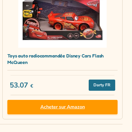
Toys auto radiocommandée Disney Cars Flash
McQueen
53.07
Darty FR
€
Acheter sur Amazon