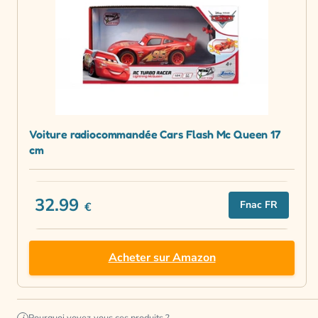
Voiture radiocommandée Cars Flash Mc Queen 17
cm
32.99
Fnac FR
€
Acheter sur Amazon
i