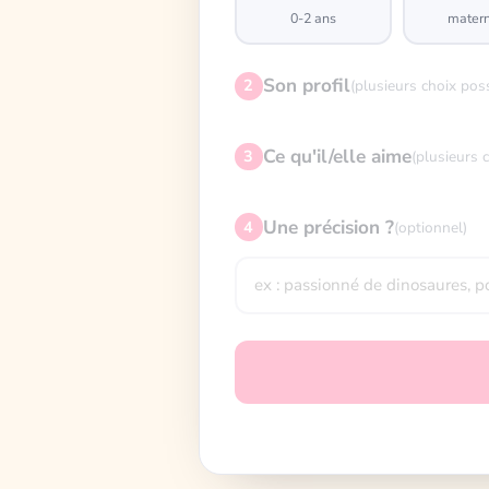
0-2 ans
matern
Son profil
2
(plusieurs choix pos
Ce qu'il/elle aime
3
(plusieurs 
Une précision ?
4
(optionnel)