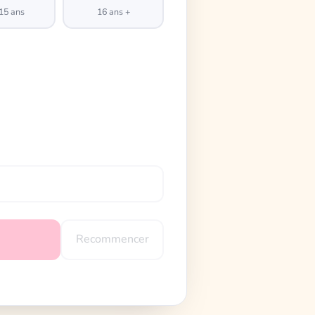
15 ans
16 ans +
Recommencer