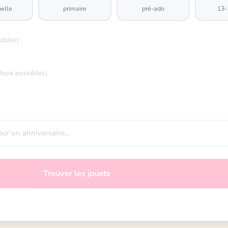
elle
primaire
pré-ado
13-
sibles)
choix possibles)
Trouver les jouets