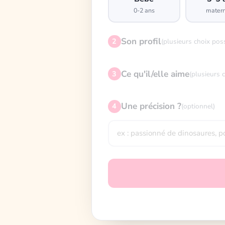
0-2 ans
matern
Son profil
2
(plusieurs choix pos
Ce qu'il/elle aime
3
(plusieurs 
Une précision ?
4
(optionnel)