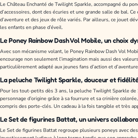
Le Château Enchanté de Twilight Sparkle, accompagné du pone
d’accessoires, dont des écuries et une grande salle de bal. Ce
d’aventure et des jeux de rôle variés. Par ailleurs, ce jouet dé
les enfants en phase d’éveil.
Le Poney Rainbow Dash Vol Mobile, un choix d
Avec son mécanisme volant, le Poney Rainbow Dash Vol Mobile
encourage non seulement l’imagination mais aussi des valeurs p
particulièrement adapté aux jeunes fans d’action et d’aventur
La peluche Twilight Sparkle, douceur et fidéli
Pour les tout-petits dès 3 ans, la peluche Twilight Sparkle de
personnage d’origine grâce à sa fourrure et sa crinière colorée
compris des porte-clés. Un cadeau à la fois tangible et très ap
Le Set de figurines Battat, un univers collabora
Le Set de figurines Battat regroupe plusieurs poneys avec des 
investissement ludique à long terme tandis que son approche co