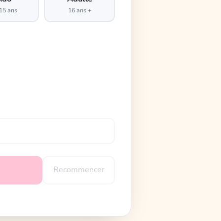
15 ans
16 ans +
Recommencer