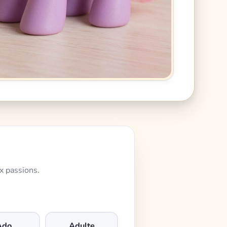
x passions.
Ado
Adulte